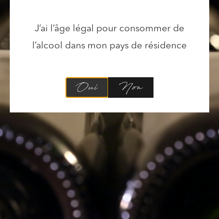
J’ai l’âge légal pour consommer de
Gérer le consentement
l’alcool dans mon pays de résidence​
Pour offrir les meilleures expériences, nous utilisons des technologies
telles que les cookies pour stocker et/ou accéder aux informations des
Oui
Non
appareils. Le fait de consentir à ces technologies nous permettra de traiter
des données telles que le comportement de navigation ou les ID uniques
sur ce site. Le fait de ne pas consentir ou de retirer son consentement
peut avoir un effet négatif sur certaines caractéristiques et fonctions.
Accepter
Refuser
Voir les préférences
Politique des cookies
Déclaration de confidentialité